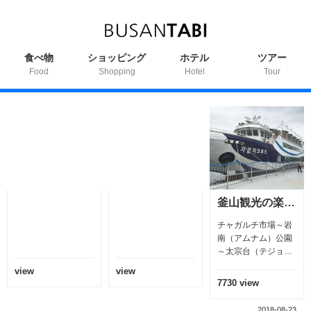
食べ物
ショッピング
ホテル
ツアー
Food
Shopping
Hotel
Tour
釜山観光の楽しみ｜釜山の海をクルージング「チャガルチクルーズ
チャガルチ市場～岩
南（アムナム）公園
～太宗台（テジョン
デ）運航する「チャ
view
view
ガルチクルーズ」、
7730 view
運航時間は1時間30
分で特異事項はなく
2018-08-23