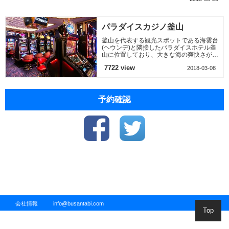
て船を乗って遊覧す
るという考えで 軽く
乗ってみ
パラダイスカジノ釜山
釜山を代表する観光スポットである海雲台
(ヘウンデ)と隣接したパラダイスホテル釜
山に位置しており、大きな海の爽快さが感
じられ
7722 view
2018-03-08
予約確認
会社情報
info@busantabi.com
Top